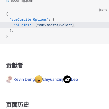
tsconfig.json
jsonc
{
  "vueCompilerOptions"
: {
    "plugins"
: [
"vue-macros/volar"
],
  },
}
贡献者
Kevin Deng
zhiyuanzmj
Leo
页面历史