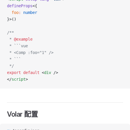
defineProps
<{
  foo
:
 number
}>()
/**
 * 
@example
 * ```vue
 * <Comp :foo="1" />
 * ```
 */
export
 default
 <
div
 />
</
script
>
Volar 配置