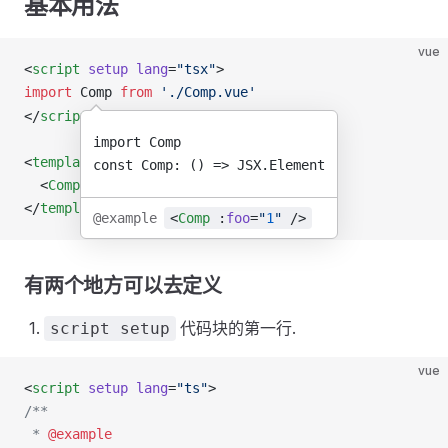
基本用法
vue
<
script
 setup
 lang
=
"tsx"
>
import
Comp
from
 './Comp.vue'
</
script
>
import Comp
<
template
>
const Comp: () => JSX.Element
  <
Comp
 />
</
template
>
@example
<
Comp
:
foo
=
"
1
"
/>
有两个地方可以去定义
代码块的第一行.
script setup
vue
<
script
 setup
 lang
=
"ts"
>
/**
 * 
@example