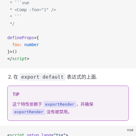
 * ```vue
 * <Comp :foo="1" />
 * ```
 */
defineProps
<{
  foo
:
 number
}>()
</
script
>
在
表达式的上面.
export default
TIP
这个特性依赖于
，并确保
exportRender
没有被禁用。
exportRender
vue
<
script
 setup
 lang
=
"tsx"
>