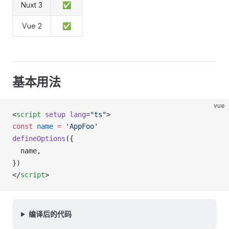
Nuxt 3
✅
Vue 2
✅
基本用法
vue
<
script
 setup
 lang
=
"ts"
>
const
name
 =
 'AppFoo'
defineOptions
({
name
,
})
</
script
>
编译后的代码